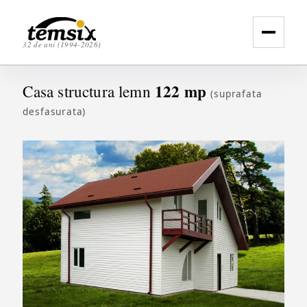
32 de ani (1994-2026)
122 mp
Casa structura lemn
(suprafata
desfasurata)